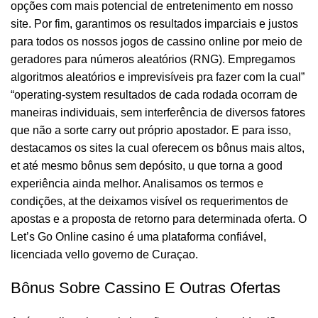
opções com mais potencial de entretenimento em nosso
site. Por fim, garantimos os resultados imparciais e justos
para todos os nossos jogos de cassino online por meio de
geradores para números aleatórios (RNG). Empregamos
algoritmos aleatórios e imprevisíveis pra fazer com la cual”
“operating-system resultados de cada rodada ocorram de
maneiras individuais, sem interferência de diversos fatores
que não a sorte carry out próprio apostador. E para isso,
destacamos os sites la cual oferecem os bônus mais altos,
et até mesmo bônus sem depósito, u que torna a good
experiência ainda melhor. Analisamos os termos e
condições, at the deixamos visível os requerimentos de
apostas e a proposta de retorno para determinada oferta. O
Let’s Go Online casino é uma plataforma confiável,
licenciada vello governo de Curaçao.
Bônus Sobre Cassino E Outras Ofertas