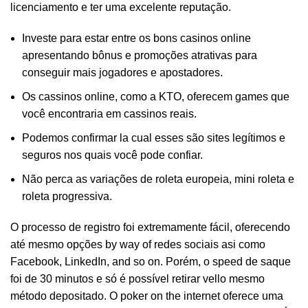
licenciamento e ter uma excelente reputação.
Investe para estar entre os bons casinos online
apresentando bônus e promoções atrativas para
conseguir mais jogadores e apostadores.
Os cassinos online, como a KTO, oferecem games que
você encontraria em cassinos reais.
Podemos confirmar la cual esses são sites legítimos e
seguros nos quais você pode confiar.
Não perca as variações de roleta europeia, mini roleta e
roleta progressiva.
O processo de registro foi extremamente fácil, oferecendo
até mesmo opções by way of redes sociais asi como
Facebook, LinkedIn, and so on. Porém, o speed de saque
foi de 30 minutos e só é possível retirar vello mesmo
método depositado. O poker on the internet oferece uma