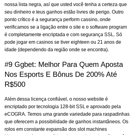
nossa lista negra, así que usted você tenha a certeza que
seu dinheiro e teus ganhos estão livres de perigo. Outro
ponto crítico é a segurança perform cassino, onde
verificamos se a ligação entre o site e o software program
é completamente encriptada e com segurança SSL. Só
pode jogar em casinos se tiver eighteen ou 21 anos de
idade (dependendo da região onde se encontra).
#9 Ggbet: Melhor Para Quem Aposta
Nos Esports E Bônus De 200% Até
R$500
Além dessa licença confiável, o nosso website é
encriptado por tecnologia 128-bit SSL e aprovado pela
eCOGRA. Temos uma grande variedade para raspadinhas
que oferecem a possibilidade de ganhos instantâneos. Os
rolos em constante expansão dos slot machines