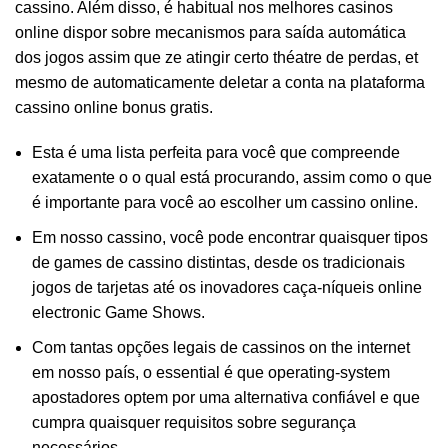
cassino. Além disso, é habitual nos melhores casinos
online dispor sobre mecanismos para saída automática
dos jogos assim que ze atingir certo théatre de perdas, et
mesmo de automaticamente deletar a conta na plataforma
cassino online bonus gratis
.
Esta é uma lista perfeita para você que compreende
exatamente o o qual está procurando, assim como o que
é importante para você ao escolher um cassino online.
Em nosso cassino, você pode encontrar quaisquer tipos
de games de cassino distintas, desde os tradicionais
jogos de tarjetas até os inovadores caça-níqueis online
electronic Game Shows.
Com tantas opções legais de cassinos on the internet
em nosso país, o essential é que operating-system
apostadores optem por uma alternativa confiável e que
cumpra quaisquer requisitos sobre segurança
necessários.