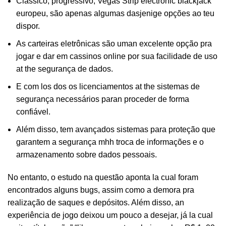
Clássico, progressivo, Vegas Strip electronic blackjack
europeu, são apenas algumas dasjenige opções ao teu
dispor.
As carteiras eletrônicas são uman excelente opção pra
jogar e dar em cassinos online por sua facilidade de uso
at the segurança de dados.
E com los dos os licenciamentos at the sistemas de
segurança necessários paran proceder de forma
confiável.
Além disso, tem avançados sistemas para proteção que
garantem a segurança mhh troca de informações e o
armazenamento sobre dados pessoais.
No entanto, o estudo na questão aponta la cual foram
encontrados alguns bugs, assim como a demora pra
realização de saques e depósitos. Além disso, an
experiência de jogo deixou um pouco a desejar, já la cual