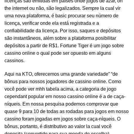
licenças são emitidas em países onde jogos de azar, on
the internet ou não, são legalizados. Sempre la cual vir
uma nova plataforma, é basic procurar seu número de
licença, verificar onde ela está registrada e a
confiabilidade da licença. Por isso, saques e depósitos
são instantâneos, além sobre a plataforma posibilitar
depósitos a partir de R$1. Fortune Tiger é um jogo sobre
cassino online o qual pode ser opuesto em alguns
cassinos.
Aqui na KTO, oferecemos uma grande variedade” “de
bônus para nossos jogadores de cassino online. Como
você pode ver mhh tabela acima, a categoria de jogo
cependant popular em nosso cassino online é a de caça-
níqueis. Em nossa pesquisa podemos comprovar que
quase 9 para 10 de todas as rodadas para jogos em nosso
cassino foram jogadas em jogos sobre caça-níqueis. O
bônus, portanto, é distributivo ao valor la cual você
deposita (convertido para sua moeda de escolha).